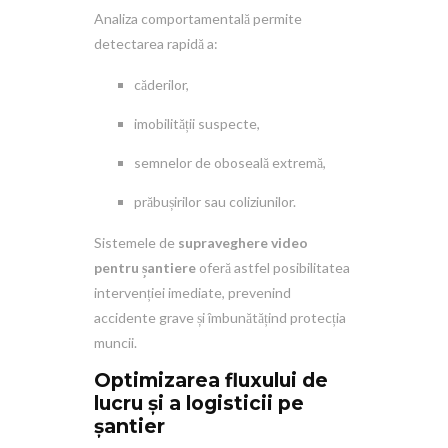
Analiza comportamentală permite
detectarea rapidă a:
căderilor,
imobilității suspecte,
semnelor de oboseală extremă,
prăbușirilor sau coliziunilor.
Sistemele de
supraveghere video
pentru șantiere
oferă astfel posibilitatea
intervenției imediate, prevenind
accidente grave și îmbunătățind protecția
muncii.
Optimizarea fluxului de
lucru și a logisticii pe
șantier