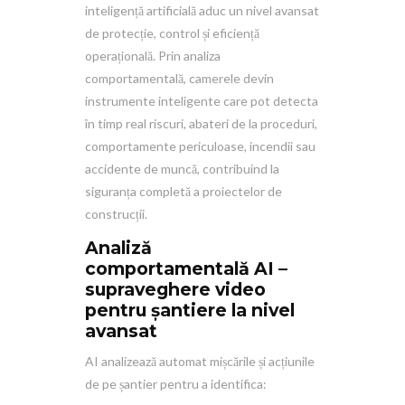
inteligență artificială aduc un nivel avansat
de protecție, control și eficiență
operațională. Prin analiza
comportamentală, camerele devin
instrumente inteligente care pot detecta
în timp real riscuri, abateri de la proceduri,
comportamente periculoase, incendii sau
accidente de muncă, contribuind la
siguranța completă a proiectelor de
construcții.
Analiză
comportamentală AI –
supraveghere video
pentru șantiere la nivel
avansat
AI analizează automat mișcările și acțiunile
de pe șantier pentru a identifica: