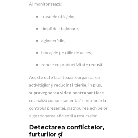
AI monitorizează:
traseele utilajelor,
timpii de staționare,
aglomerările,
blocajele pe căile de acces,
zonele cu productivitate redusă.
Aceste date facilitează reorganizarea
activităților și reduc întârzierile. În plus,
supravegherea video pentru șantiere
cu analiză comportamentală contribuie la
controlul prezenței, distribuirea echipelor
și gestionarea eficientă a resurselor.
Detectarea conflictelor,
furturilor și