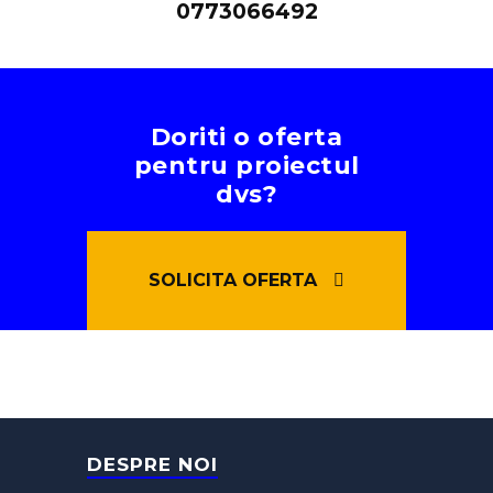
0773066492
Doriti o oferta
pentru proiectul
dvs?
SOLICITA OFERTA
DESPRE NOI