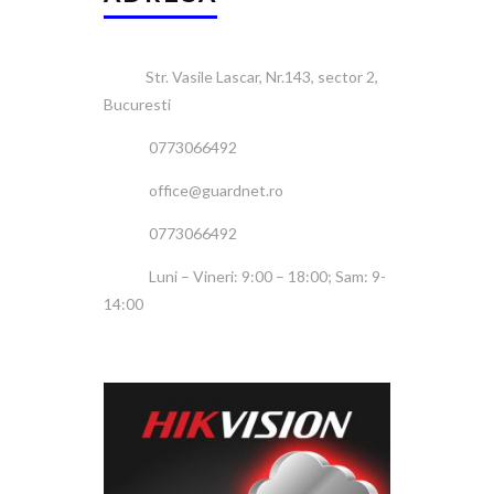
Str. Vasile Lascar, Nr.143, sector 2,
Bucuresti
0773066492
office@guardnet.ro
0773066492
Luni – Vineri: 9:00 – 18:00; Sam: 9-
14:00