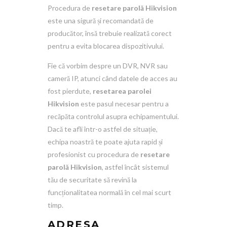
Procedura de
resetare parolă Hikvision
este una sigură și recomandată de
producător, însă trebuie realizată corect
pentru a evita blocarea dispozitivului.
Fie că vorbim despre un DVR, NVR sau
cameră IP, atunci când datele de acces au
fost pierdute,
resetarea parolei
Hikvision
este pasul necesar pentru a
recăpăta controlul asupra echipamentului.
Dacă te afli într-o astfel de situație,
echipa noastră te poate ajuta rapid și
profesionist cu procedura de
resetare
parolă Hikvision
, astfel încât sistemul
tău de securitate să revină la
funcționalitatea normală în cel mai scurt
timp.
ADRESA