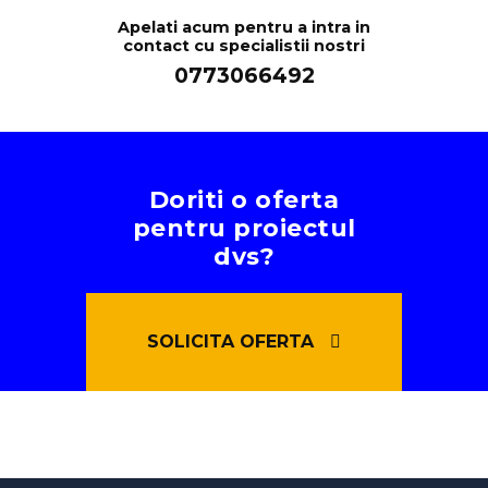
Apelati acum pentru a intra in
contact cu specialistii nostri
0773066492
Doriti o oferta
pentru proiectul
dvs?
SOLICITA OFERTA